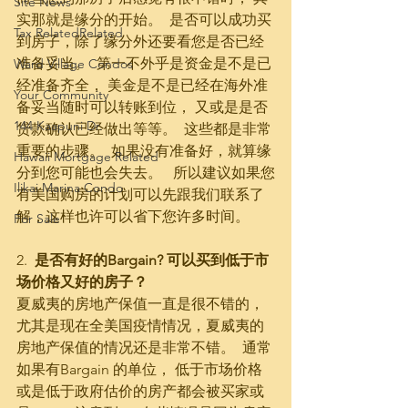
Site News
实那就是缘分的开始。  是否可以成功买
Tax RelatedRelated
到房子，除了缘分外还要看您是否已经
准备妥当。  第一不外乎是资金是不是已
Ward Village Condos
经准备齐全， 美金是不是已经在海外准
Your Community
备妥当随时可以转账到位， 又或是是否
144 Kaapuni Dr.
贷款确认已经做出等等。  这些都是非常
重要的步骤。  如果没有准备好，就算缘
Hawaii Mortgage Related
分到您可能也会失去。   所以建议如果您
Ilikai Marina Condo
有美国购房的计划可以先跟我们联系了
解，这样也许可以省下您许多时间。
For Sale
2.  
是否有好的Bargain? 可以买到低于市
场价格又好的房子？
夏威夷的房地产保值一直是很不错的，
尤其是现在全美国疫情情况，夏威夷的
房地产保值的情况还是非常不错。  通常
如果有Bargain 的单位， 低于市场价格
或是低于政府估价的房产都会被买家或