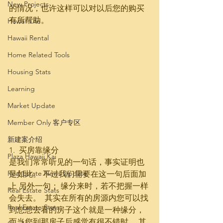
New Projects
的情况，也许这样可以对以后您的购买
有所帮助。  
Hawaii Life
Hawaii Rental
Home Related Tools
Housing Stats
Learning
Market Update
Member Only 客户专区
新建案介绍
1.  买房靠缘分
Plaza Hawaii Kai
是我们常常听见的一句话，事实证明也
Real Estate News Update
是如此。 不过我们需要在这一句后面加
上 另外一句； 缘分来时，若不把握一样
Real Estate Stats
会失去。  其实在所有的房源内您可以找
Real Estate Stats
到您想去看的房子这个就是一种缘分，
而当您到那房子后感觉有很不错时， 其