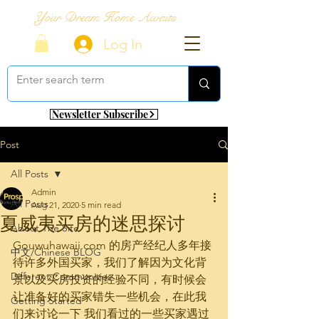
Your Dream Home Awaits
Log In
Newsletter Subscribe
Post
All Posts
Admin
All Posts
Aug 21, 2020
5 min read
夏威夷买房的迷思探讨
About The Site
Gouwuhawaii.com 的房产经纪人多年接
中文/Chinese BLOG
待许多外国买家，我们了解因为文化背
Different Communities
景以及买房投资的经验不同，有时候会
让准备好的买家错失一些机会，在此我
Getting Started
们来讨论一下 我们看过的一些买家遇过