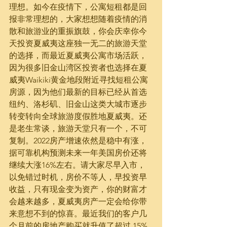
理想。如今在疫情下，公寓短租都是回
报非常理想的，大家想想随着疫情的消
散和旅游业的重振旗鼓，你会庆幸你今
天投资夏威夷这座独一无二的旅游天堂
的选择，而最近夏威夷公寓市场活跃，
因为很多旧金山湾区投资者也选择在夏
威夷Waikiki黄金地段附近寻找短租公寓
房源，因为他们最新的目标已经从首选
纽约、洛杉矶、旧金山这类大城市逐步
转变转向全球旅游度假胜地夏威夷。还
是老生常谈，旅游天堂只有一个，不可
复制。2022房产增速依然是稳中有涨，
据可靠机构预测未来一年美国房价还将
继续大涨16%左右。请大家尽早入市，
以免错过时机，房价不等人，早投资早
收益，只有现金变为资产，你的财富才
会越来越多，夏威夷房产一定会给你带
来意想不到的惊喜。最近我们的客户几
个月前的房地产购买就升值了超过 15%