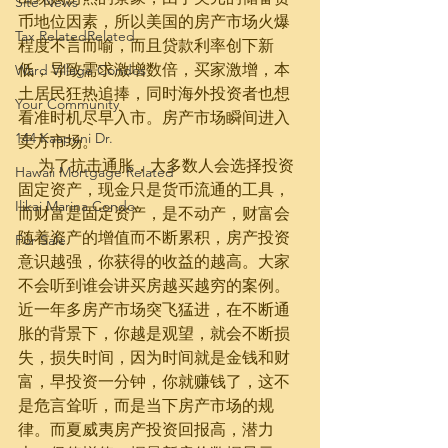
Site News
币地位因素，所以美国的房产市场火爆
Tax RelatedRelated
程度不言而喻，而且贷款利率创下新
低，导致需求激增数倍，买家激增，本
Ward Village Condos
土居民狂热追捧，同时海外投资者也想
Your Community
看准时机尽早入市。房产市场瞬间进入
144 Kaapuni Dr.
卖方市场。
     为了抗击通胀，大多数人会选择投资
Hawaii Mortgage Related
固定资产，现金只是货币流通的工具，
Ilikai Marina Condo
而财富是固定资产，是不动产，财富会
随着资产的增值而不断累积，房产投资
For Sale
意识越强，你获得的收益的越高。大家
不会听到谁会讲买房越买越穷的案例。
近一年多房产市场突飞猛进，在不断通
胀的背景下，你越是观望，就会不断损
失，损失时间，因为时间就是金钱和财
富，早投资一分钟，你就赚钱了，这不
是危言耸听，而是当下房产市场的规
律。而夏威夷房产投资回报高，潜力