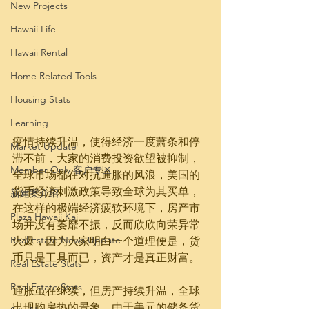
New Projects
Hawaii Life
Hawaii Rental
Home Related Tools
Housing Stats
Learning
疫情持续升温，使得经济一度萧条和停
Market Update
滞不前，大家的消费投资欲望被抑制，
Member Only 客户专区
全球市场都在对抗通胀的风浪，美国的
货币经济刺激政策导致全球为其买单，
新建案介绍
在这样的极端经济疲软环境下，房产市
Plaza Hawaii Kai
场并没有萎靡不振，反而欣欣向荣异常
Real Estate News Update
火爆，因为大家明白一个道理便是，货
币只是工具而已，资产才是真正财富。
Real Estate Stats
Real Estate Stats
通胀虽在继续，但房产持续升温，全球
出现购房热的景象，由于美元的储备货